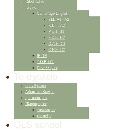
ΙΔΙΑΙΤΕΡΑ
πτυχια
Cambridge English
YLE Α1 - Α2
K.E.T. Α2
P.E.T. Β1
F.C.E. Β2
C.A.E. C1
C.P.E. C2
IELTS
Τ.Ο.Ε.Ι.C.
Πανελληνιες
Το σχολειο
οι ανθρωποι
Διδακτικο Κεντρο
η ιστορια μας
Πληροφοριες
κανονισμος
τραπεζες
QLS school