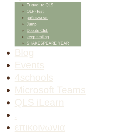
Τι ειναι το QLS;
QLP- test
μαθαινω να
Jump
Debate Club
keep smiling
SHAKESPEARE YEAR
Blog
Events
4schools
Microsoft Teams
QLS iLearn
.
επικοινωνια