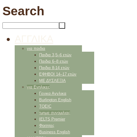
Search
ΑΓΓΛΙΚΑ
για παιδια
Παιδια 3,5–6 ετών
Παιδια 6–8 ετών
Παιδια 8-14 ετών
ΕΦΗΒΟΙ 14–17 ετών
ΜΕ ΔΥΣΛΕΞΙΑ
για Ενηλικες
Γενικα Αγγλικα
Burlington English
TOEIC
τμημα συνομιλιας
IELTS Premier
Φοιτητες
Business English